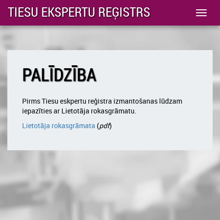
TIESU EKSPERTU REĢISTRS
Toggl
navig
PALĪDZĪBA
Pirms Tiesu eskpertu reģistra izmantošanas lūdzam
iepazīties ar Lietotāja rokasgrāmatu.
Lietotāja rokasgrāmata
(
pdf
)