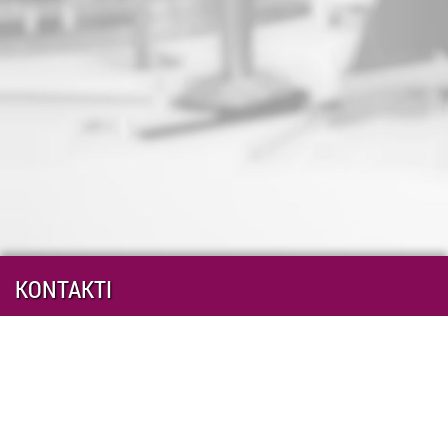
KONTAKTI
Start Skype chat with echo123
https://twitter.com/Twitter
https://www.facebook.com/facebook
https://www.youtube.com/user/YouTube
tiesueksperti@ta.gov.lv
(+371)